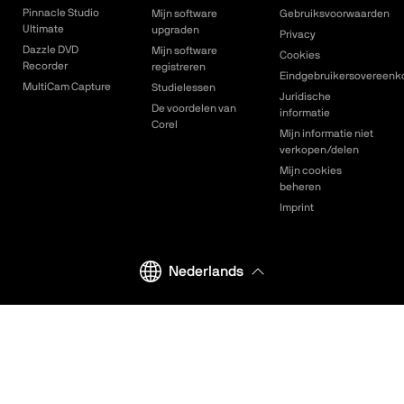
Pinnacle Studio
Mijn software
Gebruiksvoorwaarden
Ultimate
upgraden
Privacy
Dazzle DVD
Mijn software
Cookies
Recorder
registreren
Eindgebruikersovereenk
MultiCam Capture
Studielessen
Juridische
De voordelen van
informatie
Corel
Mijn informatie niet
verkopen/delen
Mijn cookies
beheren
Imprint
Nederlands