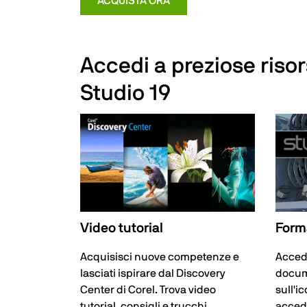
ACQUISTA ORA
Accedi a preziose riso
Studio 19
Video tutorial
Form
Acquisisci nuove competenze e
Accedi
lasciati ispirare dal Discovery
docum
Center di Corel. Trova video
sull'i
tutorial, consigli e trucchi.
accede