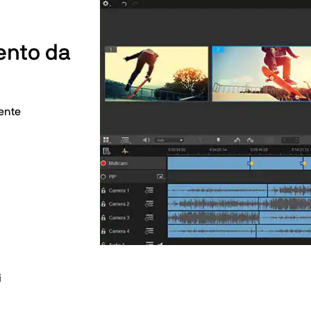
ento da
gente
i