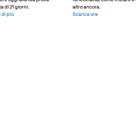
a di 21 giorni.
altro ancora.
 di più
Scarica ora