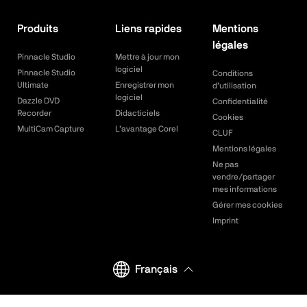
Produits
Liens rapides
Mentions
légales
Pinnacle Studio
Mettre à jour mon
logiciel
Pinnacle Studio
Conditions
Ultimate
Enregistrer mon
d’utilisation
logiciel
Dazzle DVD
Confidentialité
Recorder
Didacticiels
Cookies
MultiCam Capture
L’avantage Corel
CLUF
Mentions légales
Ne pas
vendre/partager
mes informations
Gérer mes cookies
Imprint
Français