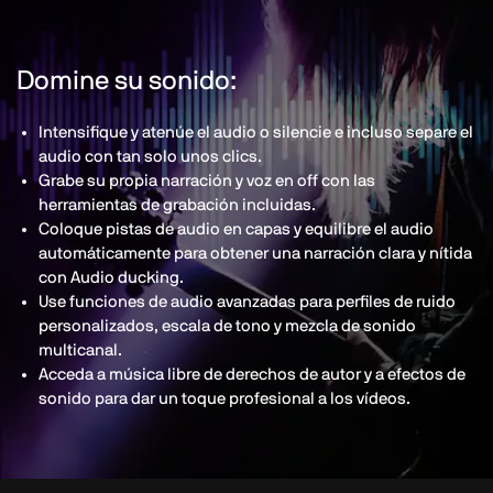
Domine su sonido:
Intensifique y atenúe el audio o silencie e incluso separe el
audio con tan solo unos clics.
Grabe su propia narración y voz en off con las
herramientas de grabación incluidas.
Coloque pistas de audio en capas y equilibre el audio
automáticamente para obtener una narración clara y nítida
con Audio ducking.
Use funciones de audio avanzadas para perfiles de ruido
personalizados, escala de tono y mezcla de sonido
multicanal.
Acceda a música libre de derechos de autor y a efectos de
sonido para dar un toque profesional a los vídeos.