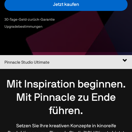
Jetzt kaufen
30-Tage-Geld-zurück-Garantie
Upgradebestimmungen
Navi
Pinnacle Studio Ultimate
ums
Mit Inspiration beginnen.
Mit Pinnacle zu Ende
führen.
Setzen Sie Ihre kreativen Konzepte in kinoreife