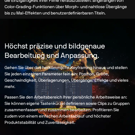
die Einzigartigkeit Ihrer Filme herauszustellen: angefangen von
Color-Grading-Funktionen über Morph- und nahtlose Übergänge
bis zu Mal-Effekten und benutzerdefinierbaren Titeln.
Höchst präzise und bildgenaue
Bearbeitung und Anpassung.
Gehen Sie über das herkömmliche Keyframing hinaus und stellen
Sie jeden einzelnen Parameter fein ein: Position, Größe,
Geschwindigkeit, Überlagerungen, Übergänge, Effekte und vieles
mehr.
Passen Sie den Arbeitsbereich Ihrer persönliche Arbeitsweise an:
Sie können eigene Tastenkürzel definieren sowie Clips zu Gruppen
zusammenfassen und zusammen bearbeiten. Profitieren Sie
zudem von einem einfachen Arbeitsablauf und höchster
Produktstabilität und Zuverlässigkeit.