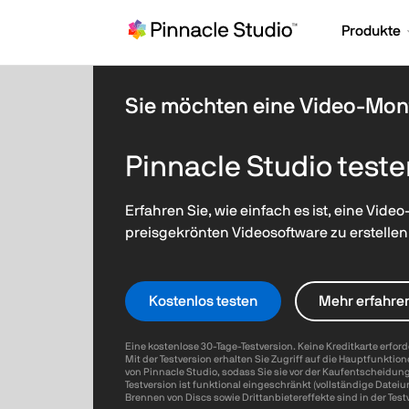
Produkte
Sie möchten eine Video-Mont
Pinnacle Studio test
Erfahren Sie, wie einfach es ist, eine Vid
preisgekrönten Videosoftware zu erstellen
Kostenlos testen
Mehr erfahre
Eine kostenlose 30-Tage-Testversion. Keine Kreditkarte erford
Mit der Testversion erhalten Sie Zugriff auf die Hauptfunkti
von Pinnacle Studio, sodass Sie sie vor der Kaufentscheidun
Testversion ist funktional eingeschränkt (vollständige Datei
Brennen von Discs sowie Drittanbietereffekte sind in der Test