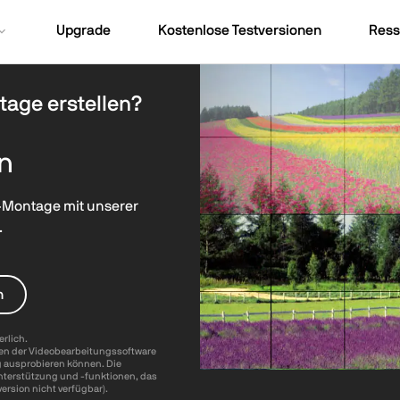
Upgrade
Kostenlose Testversionen
Ress
age erstellen?
en
eo-Montage mit unserer
.
n
erlich.
onen der Videobearbeitungssoftware
g ausprobieren können. Die
unterstützung und -funktionen, das
version nicht verfügbar).