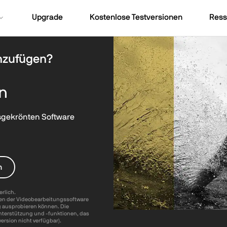
Upgrade
Kostenlose Testversionen
Ress
inzufügen?
en
isgekrönten Software
n
erlich.
onen der Videobearbeitungssoftware
g ausprobieren können. Die
unterstützung und -funktionen, das
version nicht verfügbar).