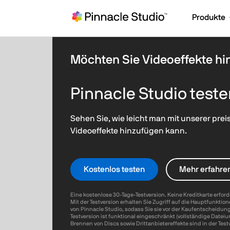
Produkte
Möchten Sie Videoeffekte h
Pinnacle Studio test
Sehen Sie, wie leicht man mit unserer pre
Videoeffekte hinzufügen kann.
Kostenlos testen
Mehr erfahre
Eine kostenlose 30-Tage-Testversion. Keine Kreditkarte erford
Mit der Testversion erhalten Sie Zugriff auf die Hauptfunkti
von Pinnacle Studio, sodass Sie sie vor der Kaufentscheidun
Testversion ist funktional eingeschränkt (vollständige Datei
Brennen von Discs sowie Drittanbietereffekte sind in der Test