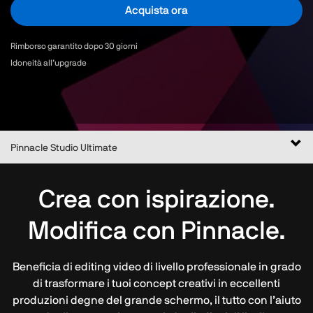
Acquista ora
Rimborso garantito dopo 30 giorni
Idoneità all’upgrade
Nav
Pinnacle Studio Ultimate
Crea con ispirazione.
Modifica con Pinnacle.
Beneficia di editing video di livello professionale in grado
di trasformare i tuoi concept creativi in eccellenti
produzioni degne del grande schermo, il tutto con l’aiuto