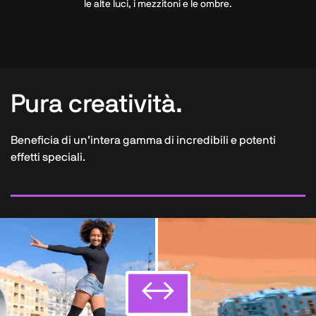
le alte luci, i mezzitoni e le ombre.
Pura creatività.
Beneficia di un’intera gamma di incredibili e potenti
effetti speciali.
↔
↔
↔
↔