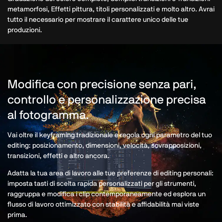
metamorfosi, Effetti pittura, titoli personalizzati e molto altro. Avrai
tutto il necessario per mostrare il carattere unico delle tue
produzioni.
Modifica con precisione senza pari,
controllo e personalizzazione precisa
al fotogramma.
Vai oltre il keyframing tradizionale e regola ogni parametro del tuo
editing: posizionamento, dimensioni, velocità, sovrapposizioni,
transizioni, effetti e altro ancora.
Adatta la tua area di lavoro alle tue preferenze di editing personali:
imposta tasti di scelta rapida personalizzati per gli strumenti,
raggruppa e modifica i clip contemporaneamente ed esplora un
flusso di lavoro ottimizzato con stabilità e affidabilità mai viste
prima.